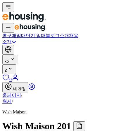
홈
구매
임대
단기 임대
블로그
소개
채용
소개
ko
¥
0
내 계정
홈페이지
/
월세
/
Wish Maison
Wish Maison 201