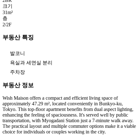
2
BR
크기
31m²
층
2/2
F
부동산 특징
발코니
욕실과 세면실 분리
주차장
부동산 정보
Wish Maison offers a compact and efficient living space of
approximately 47.29 m², located conveniently in Bunkyo-ku,
Tokyo. This top-floor apartment benefits from dual aspect lighting,
enhancing the feeling of spaciousness. It's served well by public
transportation, with Myogadani Station just a 7-minute walk away.
The practical layout and multiple commuter options make it a viable
choice for individuals or couples working in the city.