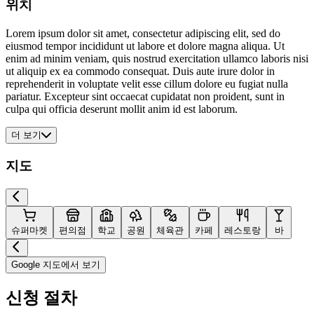
위치
Lorem ipsum dolor sit amet, consectetur adipiscing elit, sed do
eiusmod tempor incididunt ut labore et dolore magna aliqua. Ut
enim ad minim veniam, quis nostrud exercitation ullamco laboris nisi
ut aliquip ex ea commodo consequat. Duis aute irure dolor in
reprehenderit in voluptate velit esse cillum dolore eu fugiat nulla
pariatur. Excepteur sint occaecat cupidatat non proident, sunt in
culpa qui officia deserunt mollit anim id est laborum.
더 보기
지도
슈퍼마켓
편의점
학교
공원
체육관
카페
레스토랑
바
Google 지도에서 보기
신청 절차