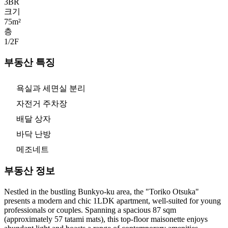
3
BR
크기
75m²
층
1/2
F
부동산 특징
욕실과 세면실 분리
자전거 주차장
배달 상자
바닥 난방
메조네트
부동산 정보
Nestled in the bustling Bunkyo-ku area, the "Toriko Otsuka"
presents a modern and chic 1LDK apartment, well-suited for young
professionals or couples. Spanning a spacious 87 sqm
(approximately 57 tatami mats), this top-floor maisonette enjoys