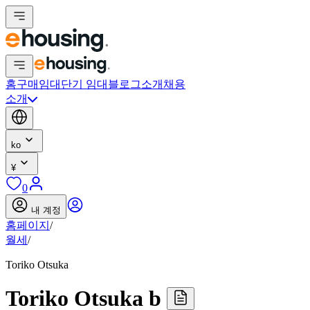
홈
구매
임대
단기 임대
블로그
소개
채용
소개
ko
¥
0
내 계정
홈페이지
/
월세
/
Toriko Otsuka
Toriko Otsuka b