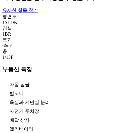
유사한 항목 찾기
평면도
1SLDK
침실
1
BR
크기
66m²
층
1/13
F
부동산 특징
자동 잠금
발코니
욕실과 세면실 분리
자전거 주차장
배달 상자
엘리베이터