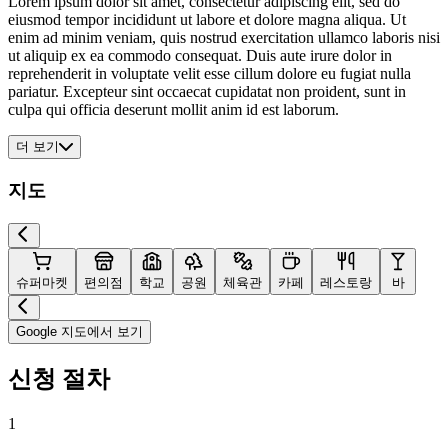
Lorem ipsum dolor sit amet, consectetur adipiscing elit, sed do
eiusmod tempor incididunt ut labore et dolore magna aliqua. Ut
enim ad minim veniam, quis nostrud exercitation ullamco laboris nisi
ut aliquip ex ea commodo consequat. Duis aute irure dolor in
reprehenderit in voluptate velit esse cillum dolore eu fugiat nulla
pariatur. Excepteur sint occaecat cupidatat non proident, sunt in
culpa qui officia deserunt mollit anim id est laborum.
더 보기
지도
슈퍼마켓
편의점
학교
공원
체육관
카페
레스토랑
바
Google 지도에서 보기
신청 절차
1