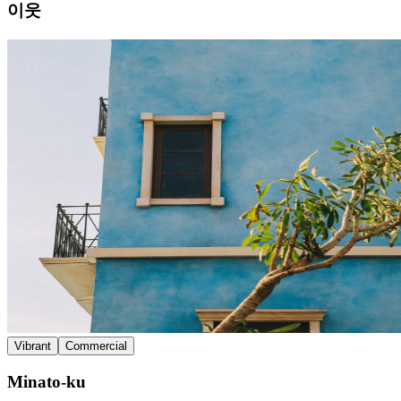
이웃
Vibrant
Commercial
Minato-ku