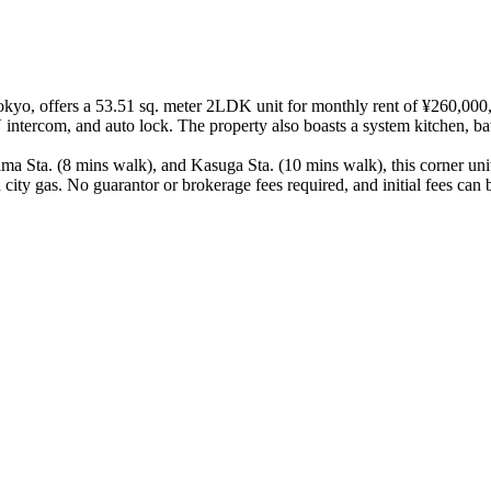
, offers a 53.51 sq. meter 2LDK unit for monthly rent of ¥260,000, 
 intercom, and auto lock. The property also boasts a system kitchen, b
Sta. (8 mins walk), and Kasuga Sta. (10 mins walk), this corner unit i
 city gas. No guarantor or brokerage fees required, and initial fees can 