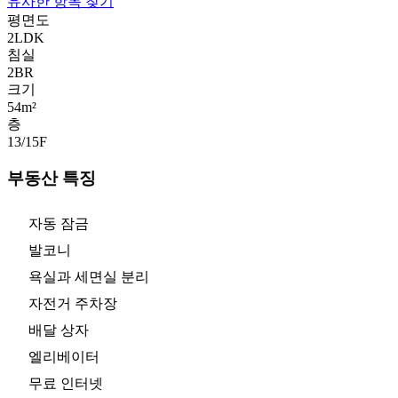
유사한 항목 찾기
평면도
2LDK
침실
2
BR
크기
54m²
층
13/15
F
부동산 특징
자동 잠금
발코니
욕실과 세면실 분리
자전거 주차장
배달 상자
엘리베이터
무료 인터넷