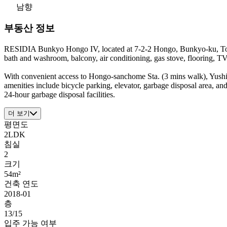
남향
부동산 정보
RESIDIA Bunkyo Hongo IV, located at 7-2-2 Hongo, Bunkyo-ku, Tokyo
bath and washroom, balcony, air conditioning, gas stove, flooring, TV
With convenient access to Hongo-sanchome Sta. (3 mins walk), Yushima 
amenities include bicycle parking, elevator, garbage disposal area, and
24-hour garbage disposal facilities.
더 보기
평면도
2LDK
침실
2
크기
54m²
건축 연도
2018-01
층
13/15
입주 가능 여부