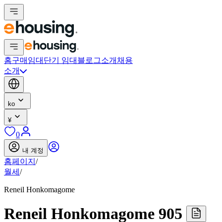
홈
구매
임대
단기 임대
블로그
소개
채용
소개
ko
¥
0
내 계정
홈페이지
/
월세
/
Reneil Honkomagome
Reneil Honkomagome 905