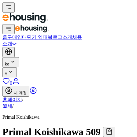
홈
구매
임대
단기 임대
블로그
소개
채용
소개
ko
¥
0
내 계정
홈페이지
/
월세
/
Primal Koishikawa
Primal Koishikawa 509