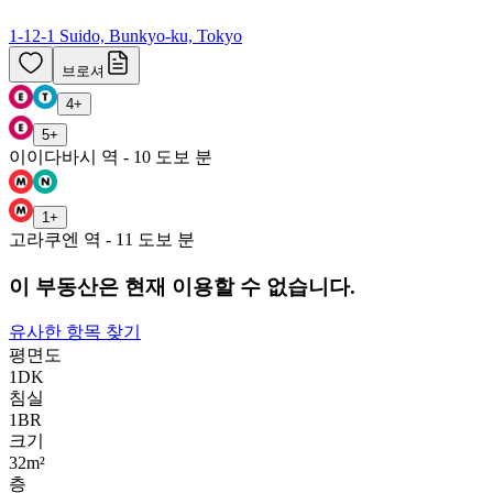
1-12-1 Suido, Bunkyo-ku, Tokyo
브로셔
4
+
5
+
이이다바시 역 - 10 도보 분
1
+
고라쿠엔 역 - 11 도보 분
이 부동산은 현재 이용할 수 없습니다.
유사한 항목 찾기
평면도
1DK
침실
1
BR
크기
32m²
층