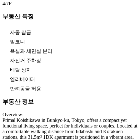
4/7
F
부동산 특징
자동 잠금
발코니
욕실과 세면실 분리
자전거 주차장
배달 상자
엘리베이터
반려동물 허용
부동산 정보
Overview:
Primal Koishikawa in Bunkyo-ku, Tokyo, offers a compact yet
functional living space, perfect for individuals or couples. Located at
a comfortable walking distance from Iidabashi and Korakuen
stations, this 31.5m² 1DK apartment is positioned in a vibrant area,