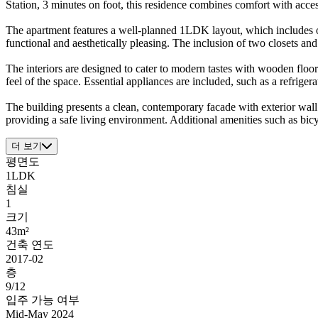
Station, 3 minutes on foot, this residence combines comfort with accessib
The apartment features a well-planned 1LDK layout, which includes one
functional and aesthetically pleasing. The inclusion of two closets an
The interiors are designed to cater to modern tastes with wooden floo
feel of the space. Essential appliances are included, such as a refrige
The building presents a clean, contemporary facade with exterior wall t
providing a safe living environment. Additional amenities such as bi
더 보기
평면도
1LDK
침실
1
크기
43m²
건축 연도
2017-02
층
9/12
입주 가능 여부
Mid-May 2024