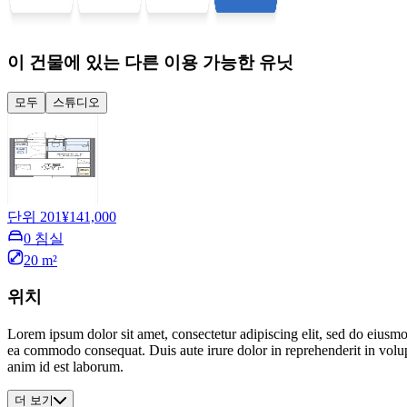
이 건물에 있는 다른 이용 가능한 유닛
모두
스튜디오
단위 201
¥141,000
0 침실
20 m²
위치
Lorem ipsum dolor sit amet, consectetur adipiscing elit, sed do eiusmo
ea commodo consequat. Duis aute irure dolor in reprehenderit in volupta
anim id est laborum.
더 보기