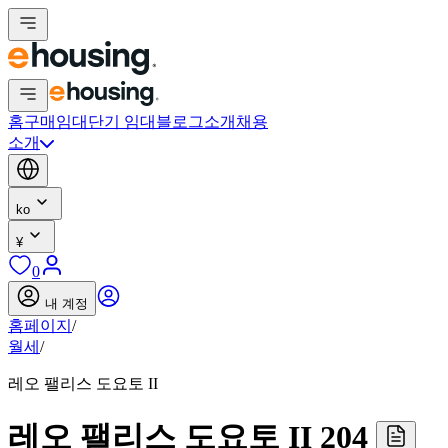
홈
구매
임대
단기 임대
블로그
소개
채용
소개
ko
¥
0
내 계정
홈페이지
/
월세
/
레오 팰리스 도요토 II
레오 팰리스 도요토 II 204