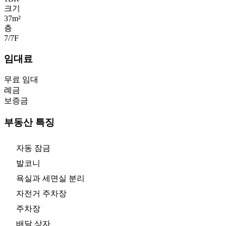
크기
37m²
층
7/7
F
임대료
무료 임대
례금
보증금
부동산 특징
자동 잠금
발코니
욕실과 세면실 분리
자전거 주차장
주차장
배달 상자