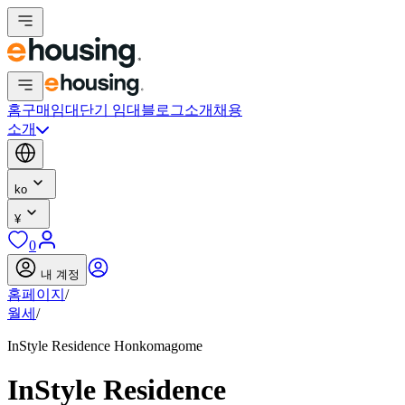
홈
구매
임대
단기 임대
블로그
소개
채용
소개
ko
¥
0
내 계정
홈페이지
/
월세
/
InStyle Residence Honkomagome
InStyle Residence