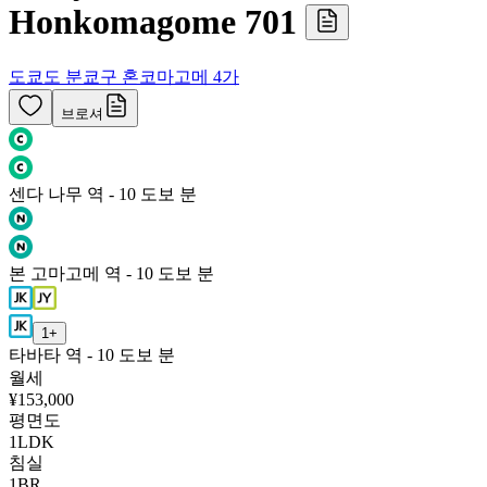
Honkomagome 701
도쿄도 분쿄구 혼코마고메 4가
브로셔
센다 나무 역 - 10 도보 분
본 고마고메 역 - 10 도보 분
1
+
타바타 역 - 10 도보 분
월세
¥153,000
평면도
1LDK
침실
1
BR