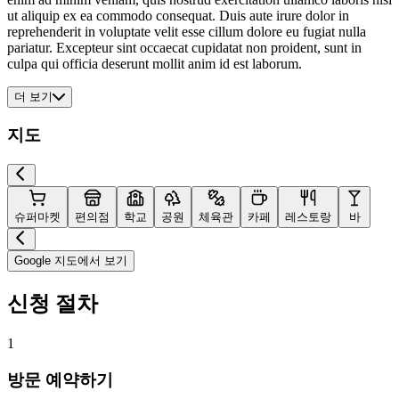
ut aliquip ex ea commodo consequat. Duis aute irure dolor in
reprehenderit in voluptate velit esse cillum dolore eu fugiat nulla
pariatur. Excepteur sint occaecat cupidatat non proident, sunt in
culpa qui officia deserunt mollit anim id est laborum.
더 보기
지도
슈퍼마켓
편의점
학교
공원
체육관
카페
레스토랑
바
Google 지도에서 보기
신청 절차
1
방문 예약하기