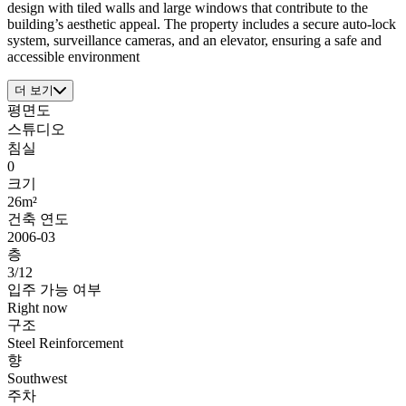
design with tiled walls and large windows that contribute to the
building’s aesthetic appeal. The property includes a secure auto-lock
system, surveillance cameras, and an elevator, ensuring a safe and
accessible environment
더 보기
평면도
스튜디오
침실
0
크기
26m²
건축 연도
2006-03
층
3/12
입주 가능 여부
Right now
구조
Steel Reinforcement
향
Southwest
주차