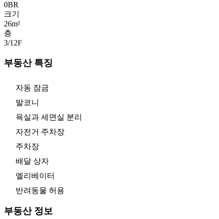
0
BR
크기
26m²
층
3/12
F
부동산 특징
자동 잠금
발코니
욕실과 세면실 분리
자전거 주차장
주차장
배달 상자
엘리베이터
반려동물 허용
부동산 정보