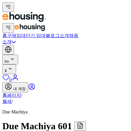
홈
구매
임대
단기 임대
블로그
소개
채용
소개
ko
¥
0
내 계정
홈페이지
/
월세
/
Due Machiya
Due Machiya 601