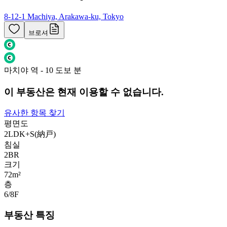
8-12-1 Machiya, Arakawa-ku, Tokyo
브로셔
마치야 역 - 10 도보 분
이 부동산은 현재 이용할 수 없습니다.
유사한 항목 찾기
평면도
2LDK+S(納戸)
침실
2
BR
크기
72m²
층
6/8
F
부동산 특징