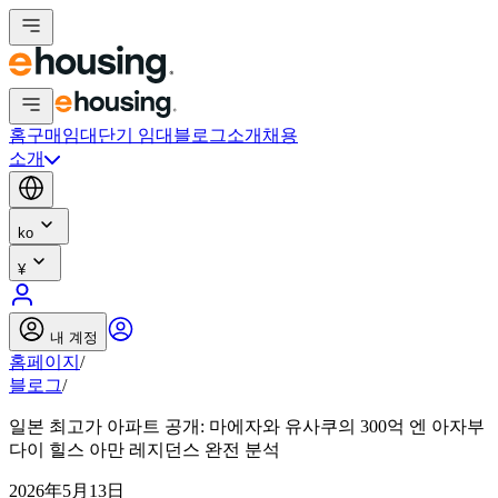
홈
구매
임대
단기 임대
블로그
소개
채용
소개
ko
¥
내 계정
홈페이지
/
블로그
/
일본 최고가 아파트 공개: 마에자와 유사쿠의 300억 엔 아자부
다이 힐스 아만 레지던스 완전 분석
2026年5月13日